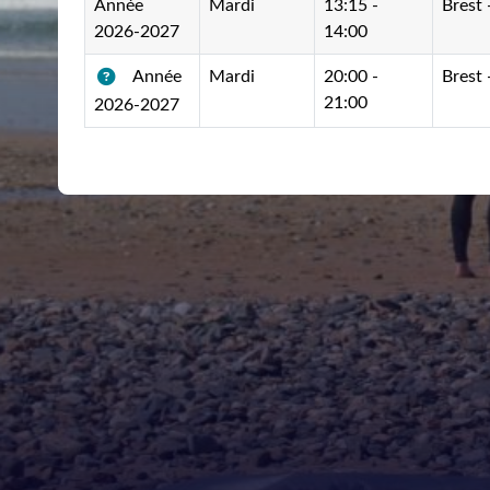
Année
Mardi
13:15 -
Brest 
2026-2027
14:00
Mardi
20:00 -
Brest 
Année
21:00
2026-2027