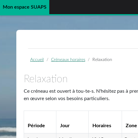
Mon espace SUAPS
Passer au contenu principal
Accueil
Créneaux horaires
Relaxation
Relaxation
Ce créneau est ouvert à tou-te-s. N'hésitez pas à pren
en œuvre selon vos besoins particuliers.
Période
Jour
Horaires
Zone